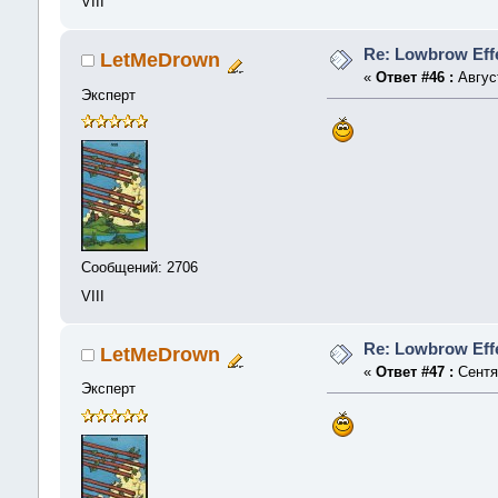
VIII
Re: Lowbrow Effe
LetMeDrown
«
Ответ #46 :
Август
Эксперт
Сообщений: 2706
VIII
Re: Lowbrow Effe
LetMeDrown
«
Ответ #47 :
Сентяб
Эксперт