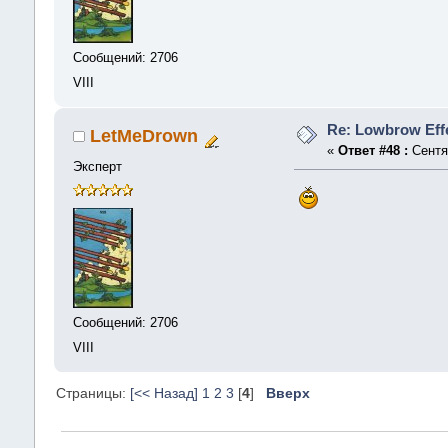
Сообщений: 2706
VIII
Re: Lowbrow Effe
LetMeDrown
«
Ответ #48 :
Сентяб
Эксперт
Сообщений: 2706
VIII
Страницы:
[<< Назад]
1
2
3
[
4
]
Вверх