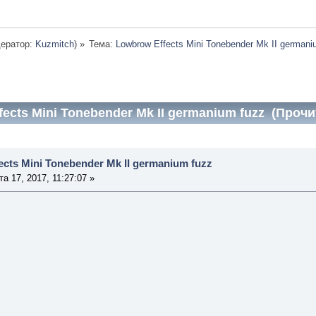
ератор:
Kuzmitch
) »
Тема:
Lowbrow Effects Mini Tonebender Mk II germani
ects Mini Tonebender Mk II germanium fuzz (Прочи
cts Mini Tonebender Mk II germanium fuzz
а 17, 2017, 11:27:07 »