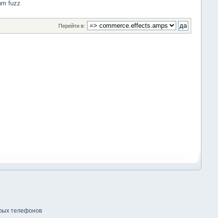
um fuzz
Перейти в:
арых телефонов