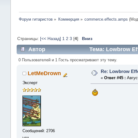
Форум гитаристов
»
Коммерция
»
commerce.effects.amps
(Мод
Страницы:
[<< Назад]
1
2
3
[
4
]
Вниз
Автор
Тема: Lowbrow Eff
0 Пользователей и 1 Гость просматривают эту тему.
Re: Lowbrow Effe
LetMeDrown
«
Ответ #45 :
Август
Эксперт
Сообщений: 2706