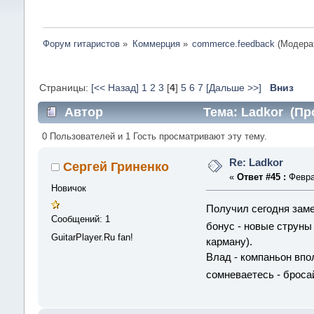
Форум гитаристов
»
Коммерция
»
commerce.feedback
(Модера
Страницы:
[<< Назад]
1
2
3
[
4
]
5
6
7
[Дальше >>]
Вниз
Автор
Тема: Ladkor (Пр
0 Пользователей и 1 Гость просматривают эту тему.
Re: Ladkor
Сергей Гриненко
«
Ответ #45 :
Феврал
Новичок
Получил сегодня заме
Сообщений: 1
бонус - новые струн
GuitarPlayer.Ru fan!
карману).
Влад - компаньон впо
сомневаетесь - броса