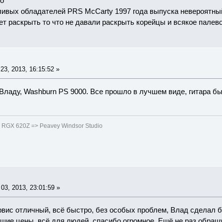
о
ливых обладателей PRS McCarty 1997 года выпуска невероятный
т раскрыть то что не давали раскрыть корейцы и всякое палево!
3, 2013, 16:15:52 »
Владу, Washburn PS 9000. Все прошло в лучшем виде, гитара бы
RGX 620Z => Peavey Windsor Studio
3, 2013, 23:01:59 »
ервис отличный, всё быстро, без особых проблем, Влад сделал б
шие цены, всё для людей, спасибо огромное. Ещё не раз обращ