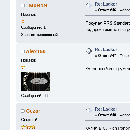
Re: Ladkor
_MoRoN_
«
Ответ #46 :
Феврал
Новичок
Покупал PRS Standard
Сообщений: 1
подарок комплект стр
Зарегистрированный
Re: Ladkor
Alex150
«
Ответ #47 :
Феврал
Новичок
Купленный инструмент
Сообщений: 68
Re: Ladkor
Cezar
«
Ответ #48 :
Феврал
Опытный
Купил B.C. Rich Ironb