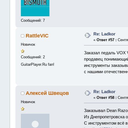
Сообщений: 7
Re: Ladkor
RattleVIC
«
Ответ #57 :
Сентяб
Новичок
Заказал педаль VOX V
Сообщений: 2
продавец понимающий 
GuitarPlayer.Ru fan!
инструменты заказыва
с нашими отечественн
Re: Ladkor
Алексей Швецов
«
Ответ #58 :
Сентяб
Новичок
Заказывал Dean Razor
Из Днепропетровска о
С инструментом всё в 