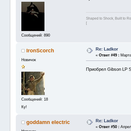
Shaped to Shock, Built to Ro
[
Сообщений: 890
Re: Ladkor
IronScorch
«
Ответ #49 :
Марта 
Новичок
Приобрел Gibson LP S
Сообщений: 18
Ку!
Re: Ladkor
goddamn electric
«
Ответ #50 :
Апреля