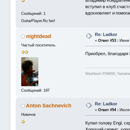
Владимир Кондратенк
вступил в клуб счаст
вдохновляет и помогае
Сообщений: 1
GuitarPlayer.Ru fan!
Re: Ladkor
nightdead
«
Ответ #53 :
Июня 2
Частый посетитель
Приобрел, благодаря 
Washburn PS9000, Yamaha 
Сообщений: 197
Re: Ladkor
Anton Sachnevich
«
Ответ #54 :
Июля 0
Новичок
Купил голову Engl, с
Хороший сервис, хоро