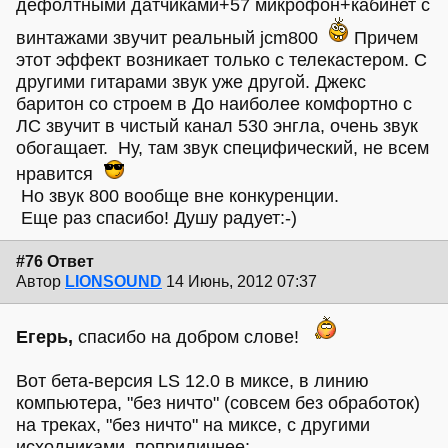
дефолтными датчиками+57 микрофон+кабинет с
винтажами звучит реальный jcm800
Причем
этот эффект возникает только с телекастером. С
другими гитарами звук уже другой. Джекс
баритон со строем в До наиболее комфортно с
ЛС звучит в чистый канал 530 энгла, очень звук
обогащает. Ну, там звук специфический, не всем
нравится
Но звук 800 вообще вне конкуренции.
Еще раз спасибо! Душу радует:-)
#76 Ответ
Автор
LIONSOUND
14 Июнь, 2012 07:37
Егерь,
спасибо на добром слове!
Вот бета-версия LS 12.0 в миксе, в линию
компьютера, "без ничто" (совсем без обработок)
на треках, "без ничто" на миксе, с другими
исходниками, поприличнее: