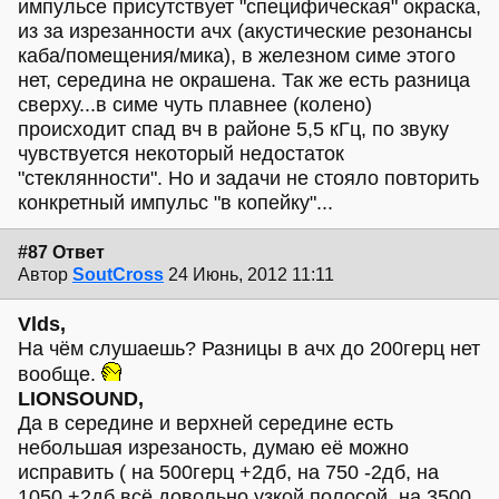
импульсе присутствует "специфическая" окраска,
из за изрезанности ачх (акустические резонансы
каба/помещения/мика), в железном симе этого
нет, середина не окрашена. Так же есть разница
сверху...в симе чуть плавнее (колено)
происходит спад вч в районе 5,5 кГц, по звуку
чувствуется некоторый недостаток
"стеклянности". Но и задачи не стояло повторить
конкретный импульс "в копейку"...
#87 Ответ
Автор
SoutCross
24 Июнь, 2012 11:11
Vlds,
На чём слушаешь? Разницы в ачх до 200герц нет
вообще.
LIONSOUND,
Да в середине и верхней середине есть
небольшая изрезаность, думаю её можно
исправить ( на 500герц +2дб, на 750 -2дб, на
1050 +2дб,всё довольно узкой полосой, на 3500