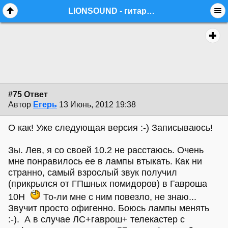
LIONSOUND - гитарные перегрузы (upd) - стр. 6 - commerce.feedback - Форум гитаристов
#75 Ответ
Автор
Егерь
13 Июнь, 2012 19:38
О как! Уже следующая версия :-) Записываюсь!
Зы. Лев, я со своей 10.2 не расстаюсь. Очень
мне понравилось ее в лампы втыкать. Как ни
странно, самый взрослый звук получил
(прикрылся от ГПшных помидоров) в Гавроша
10Н
То-ли мне с ним повезло, не знаю...
Звучит просто офигенно. Боюсь лампы менять
:-). А в случае ЛС+гаврош+ телекастер с