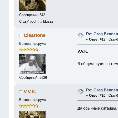
Сообщений: 3421
Crazy' bout tha bluzzz
Re: Greg Bennet
Cleartone
«
Ответ #19 :
Октябр
Ветеран форума
V.V.K.
В общем, судя по тем
Сообщений: 5826
Re: Greg Bennet
V.V.K.
«
Ответ #20 :
Октябр
Ветеран форума
Да обычные китайцы. 