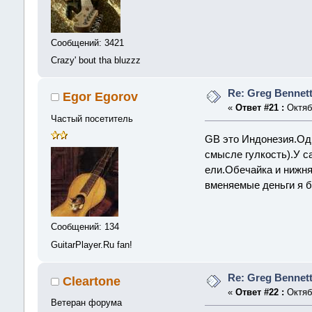
Сообщений: 3421
Crazy' bout tha bluzzz
Re: Greg Bennet
Egor Egorov
«
Ответ #21 :
Октябр
Частый посетитель
GB это Индонезия.Одн
смысле гулкость).У с
ели.Обечайка и нижня
вменяемые деньги я б
Сообщений: 134
GuitarPlayer.Ru fan!
Re: Greg Bennet
Cleartone
«
Ответ #22 :
Октябр
Ветеран форума