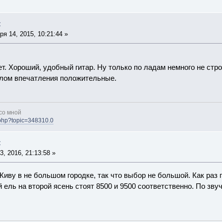
t
я 14, 2015, 10:21:44 »
ет. Хороший, удобный гитар. Ну только по ладам немного не стр
елом впечатления положительные.
со мной
x.php?topic=348310.0
t
, 2016, 21:13:58 »
 Живу в не большом городке, так что выбор не большой. Как ра
 ель на второй ясень стоят 8500 и 9500 соответственно. По звуч