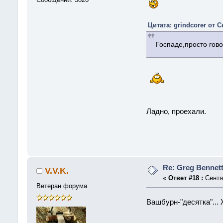
Цитата: grindcorer от С
Госпаде,просто гово
Ладно, проехали.
Re: Greg Bennet
V.V.K.
«
Ответ #18 :
Сентяб
Ветеран форума
Вашбурн-"десятка"... 