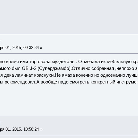
t
я 01, 2015, 09:32:34 »
о время ими торговала муздеталь . Отмечала их мебельную кра
амого был GB J-2 (Суперджамбо).Отлично собранная ,неплохо з
я дека ламинат краснухи.Не ямаха конечно но однозначно лучше
ы рекомендовал.А вообще надо смотреть конкретный инструмен
t
я 01, 2015, 10:58:24 »