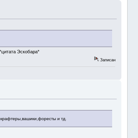
 *цитата Эскобара*
Записан
и,крафтеры,вашики,форесты и тд.