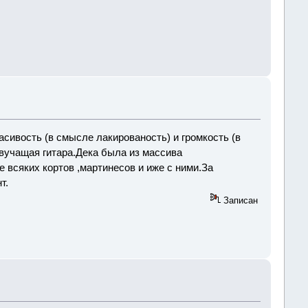
сивость (в смысле лакированость) и громкость (в
вучащая гитара.Дека была из массива
 всяких кортов ,мартинесов и иже с ними.За
т.
Записан