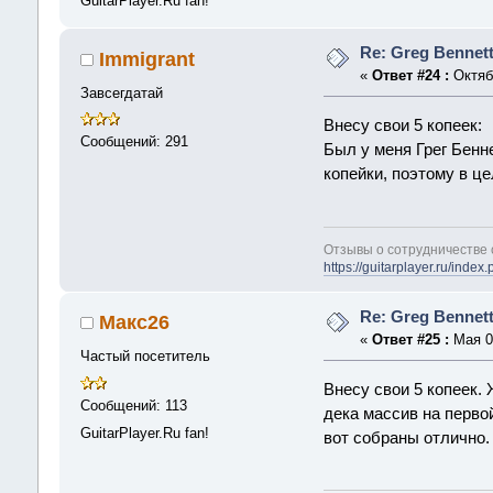
GuitarPlayer.Ru fan!
Re: Greg Bennet
Immigrant
«
Ответ #24 :
Октябр
Завсегдатай
Внесу свои 5 копеек:
Сообщений: 291
Был у меня Грег Бенн
копейки, поэтому в ц
Отзывы о сотрудничестве 
https://guitarplayer.ru/inde
Re: Greg Bennet
Макс26
«
Ответ #25 :
Мая 03
Частый посетитель
Внесу свои 5 копеек.
Сообщений: 113
дека массив на первой
GuitarPlayer.Ru fan!
вот собраны отлично.