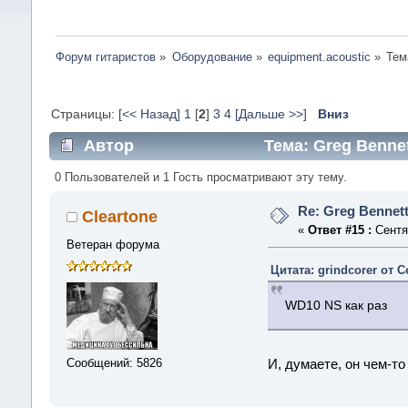
Форум гитаристов
»
Оборудование
»
equipment.acoustic
»
Тем
Страницы:
[<< Назад]
1
[
2
]
3
4
[Дальше >>]
Вниз
Автор
Тема: Greg Bennet
0 Пользователей и 1 Гость просматривают эту тему.
Re: Greg Bennet
Cleartone
«
Ответ #15 :
Сентяб
Ветеран форума
Цитата: grindcorer от С
WD10 NS как раз
Сообщений: 5826
И, думаете, он чем-т