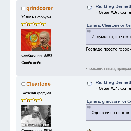
Re: Greg Bennet
grindcorer
«
Ответ #16 :
Сентяб
Живу на форуме
Цитата: Cleartone от Се
И, думаете, он чем
Госпаде,просто говорю
Сообщений: 8893
Снейк хейс
Я мнению вашему вращение
Re: Greg Bennet
Cleartone
«
Ответ #17 :
Сентяб
Ветеран форума
Цитата: grindcorer от С
Однозначно не стоят
Сообщений: 5826