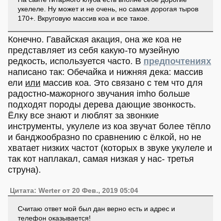
укелеле. Ну может и не очень, но самая дорогая тыров
170+. Вкруговую массив коа и все такое.
Конечно. Гавайская акация, она же коа не
представляет из себя какую-то музейную
редкость, используется часто. В
предпочтениях
написано так: Обечайка и нижняя дека: массив
ели
или
массив коа. Это связано с тем что для
радостно-мажорного звучания imho больше
подходят породы дерева дающие звонкость.
Ёлку все знают и люблят за звонкие
инструменты, укулеле из коа звучат более тёпло
и банджообразно по сравнению с ёлкой, но не
хватает низких частот (которых в звуке укулеле и
так кот наплакал, самая низкая у нас- третья
струна).
Цитата: Werter от 20 Фев., 2019 05:04
Считаю ответ мой был дан верно есть и адрес и
телефон оказывается!