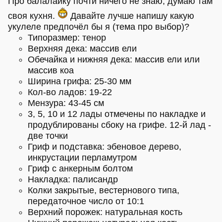
Про балалайку почти ничего не знаю, думаю там
своя кухня.
Давайте лучше напишу какую
укулеле предпочёл бы я (тема про выбор)?
Типоразмер: тенор
Верхняя дека: массив ели
Обечайка и нижняя дека: массив ели или
массив коа
Ширина грифа: 25-30 мм
Кол-во ладов: 19-22
Мензура: 43-45 см
3, 5, 10 и 12 лады отмечены по накладке и
продублированы сбоку на грифе. 12-й лад -
две точки
Гриф и подставка: эбеновое дерево,
инкрустации перламутром
Гриф с анкерным болтом
Накладка: палисандр
Колки закрытые, вестернового типа,
передаточное число от 10:1
Верхний порожек: натуральная кость