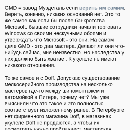
GMD = завод Муздеталь если
верить им самим
.
Верить, конечно, никаких оснований нет. Это то
же самое как если бы после банкротства
Microsoft, бывшие сотрудники начали торговать
Windows со своими нескучными обоями и
утверждать что Microsoft - это они. На самом
деле GMD - это два мастера. Делают ли они что-
нибудь сейчас, мне неизвестно. Но наследства у
них должно быть хватает. К укулеле не имеют
никакого отношения.
То же самое и с Doff. Допускаю существование
мелкосерийного производства на несколько
мастеров где-то между шиномонтажем и
автомойкой в Питере, почему нет? Мы уже
выяснили что это такое и это полностью
соответствует изложенному ранее. В Петербурге
нет фирменного магазина Doff, в магазинах
укулеле Doff не продаются, а чтобы их
посмотреть нужно пройти квест, мастерская