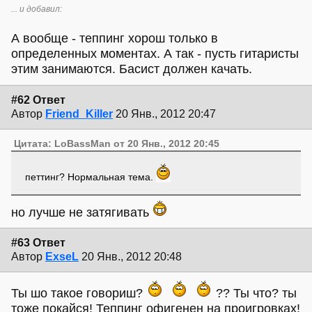
... и добавил:
А вообще - теппинг хорош только в
определенных моментах. А так - пусть гитаристы
этим занимаются. Басист должен качать.
#62 Ответ
Автор
Friend_Killer
20 Янв., 2012 20:47
Цитата: LoBassMan от 20 Янв., 2012 20:45
петтинг? Нормальная тема.
но лучше не затягивать
#63 Ответ
Автор
ExseL
20 Янв., 2012 20:48
Ты шо такое говориш?
?? Ты что? ты
тоже покайся! Теппинг офигенен на проигровках!