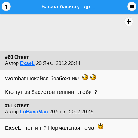
Басист басисту - друг, товарищ и брат - стр. 5 - equipment.bass - Форум гитаристов
#60 Ответ
Автор
ExseL
20 Янв., 2012 20:44
Wombat Покайся безбожник!
Кто тут из басистов теппинг любит?
#61 Ответ
Автор
LoBassMan
20 Янв., 2012 20:45
ExseL,
петтинг? Нормальная тема.