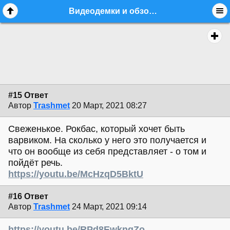
Видеодемки и обзоры басов от Trashmet - стр. 2 - equipment.bass - Форум гитаристов
#15 Ответ
Автор
Trashmet
20 Март, 2021 08:27
Свеженькое. Рокбас, который хочет быть
варвиком. На сколько у него это получается и
что он вообще из себя представляет - о том и
пойдёт речь.
https://youtu.be/McHzqD5BktU
#16 Ответ
Автор
Trashmet
24 Март, 2021 09:14
https://youtu.be/RPd8EwkngZo