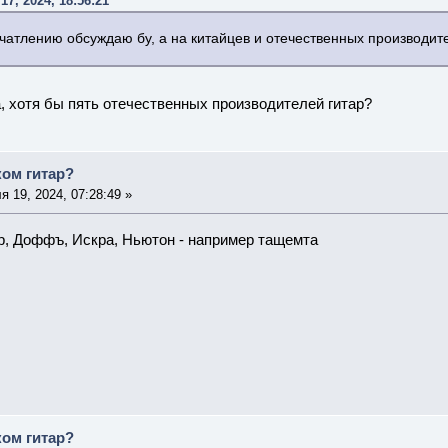
17, 2024, 18:56:21
чатлению обсуждаю бу, а на китайцев и отечественных производи
, хотя бы пять отечественных производителей гитар?
ком гитар?
 19, 2024, 07:28:49 »
р, Доффъ, Искра, Ньютон - например тащемта
ком гитар?