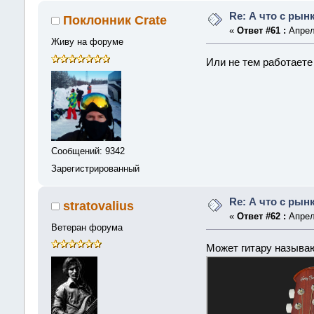
Re: А что с рын
Поклонник Crate
«
Ответ #61 :
Апреля
Живу на форуме
Или не тем работаете
Сообщений: 9342
Зарегистрированный
Re: А что с рын
stratovalius
«
Ответ #62 :
Апреля
Ветеран форума
Может гитару называют