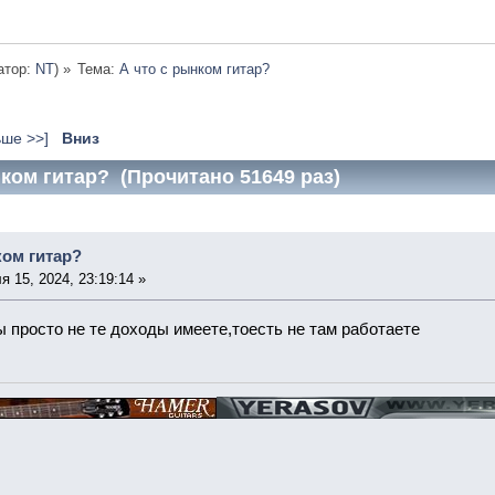
атор:
NT
) »
Тема:
А что с рынком гитар?
ьше >>]
Вниз
нком гитар? (Прочитано 51649 раз)
ком гитар?
 15, 2024, 23:19:14 »
ы просто не те доходы имеете,тоесть не там работаете