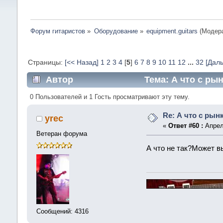
Форум гитаристов
»
Оборудование
»
equipment.guitars
(Модер
Страницы:
[<< Назад]
1
2
3
4
[
5
]
6
7
8
9
10
11
12
...
32
[Дал
Автор
Тема: А что с ры
0 Пользователей и 1 Гость просматривают эту тему.
Re: А что с рын
yrec
«
Ответ #60 :
Апреля
Ветеран форума
А что не так?Может в
Сообщений: 4316