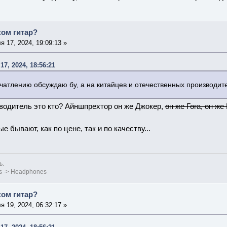
ком гитар?
 17, 2024, 19:09:13 »
17, 2024, 18:56:21
чатлению обсуждаю бу, а на китайцев и отечественных производи
водитель это кто? Айншпрехтор он же Джокер,
он же Гога, он же
е бывают, как по цене, так и по качеству...
ь.
es -> Headphones
ком гитар?
 19, 2024, 06:32:17 »