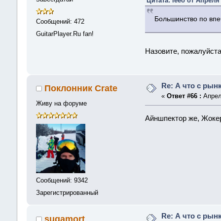
Цитата: leeo от Апреля 
Большинство по впе
Сообщений: 472
GuitarPlayer.Ru fan!
Назовите, пожалуйста
Re: А что с рын
Поклонник Crate
«
Ответ #66 :
Апреля
Живу на форуме
Айншпектор же, Жоке
Сообщений: 9342
Зарегистрированный
Re: А что с рын
sugamort