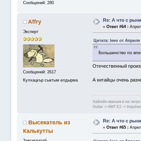
Сообщений: 280
Re: А что с рын
Affry
«
Ответ #64 :
Апреля
Эксперт
Цитата: leeo от Апреля 
Большинство по впе
Отечественный произ
Сообщений: 2617
А китайцы очень разны
Кулхацкър сыктым елдырма
Хайгейн-маньяк и не лечус
Guitar -> AMT E2 -> Impuls
Re: А что с рын
Высекатель из
«
Ответ #65 :
Апреля
Калькутты
Завсегдатай