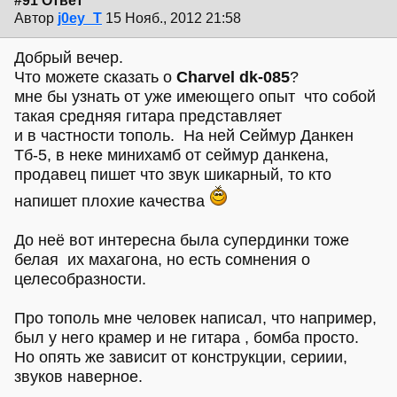
#91 Ответ
Автор
j0ey_T
15 Нояб., 2012 21:58
Добрый вечер.
Что можете сказать о
Charvel dk-085
?
мне бы узнать от уже имеющего опыт что собой
такая средняя гитара представляет
и в частности тополь. На ней Сеймур Данкен
Тб-5, в неке минихамб от сеймур данкена,
продавец пишет что звук шикарный, то кто
напишет плохие качества
До неё вот интересна была супердинки тоже
белая их махагона, но есть сомнения о
целесобразности.
Про тополь мне человек написал, что например,
был у него крамер и не гитара , бомба просто.
Но опять же зависит от конструкции, сериии,
звуков наверное.