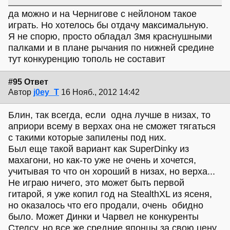
да можно и на Чернигове с нейлоном такое
играть. Но хотелось бы отдачу максимальную.
Я не спорю, просто обладал 3мя краснушными
палками и в плане рычания по нижней средине
тут конкуренцию тополь не составит
#95 Ответ
Автор
j0ey_T
16 Нояб., 2012 14:42
Блин, так всегда, если одна лучше в низах, то
априори всему в верхах она не сможет тягаться
с такими которые запилены под них.
Был еще такой вариант как SuperDinky из
махагони, но как-то уже не очень и хочется,
учитывая то что он хороший в низах, но верха...
Не играю ничего, это может быть первой
гитарой, я уже копил год на StealthXL из ясеня,
но оказалось что его продали, очень обидно
было. Может Динки и Чарвел не конкуренты
Стелсу, но все же средние японцы за свою цену.