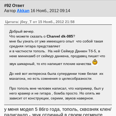
#92 Ответ
Автор
Akkan
16 Нояб., 2012 09:14
Цитата: j0ey_T от 15 Нояб., 2012 21:58
Добрый вечер.
Что можете сказать о
Charvel dk-085
?
мне бы узнать от уже имеющего опыт что собой такая
средняя гитара представляет
и в частности тополь. На ней Сеймур Данкен Тб-5, в
неке минихамб от сеймур данкена, продавец пишет что
звук шикарный, то кто напишет плохие качества
До неё вот интересна была супердинки тоже белая их
махагона, но есть сомнения о целесобразности.
Про тополь мне человек написал, что например, был у
него крамер и не гитара , бомба просто. Но опять же
зависит от конструкции, сериии, звуков наверное.
у меня модел 5 86го года, тополь, сквозняк клен/
палисандр - звук отличный в своем сегменте.