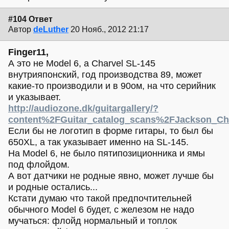
#104 Ответ
Автор
deLuther
20 Нояб., 2012 21:17
Finger11,
А это не Model 6, а Charvel SL-145
внутрияпонский, год производства 89, может
какие-то производили и в 90ом, на что серийник
и указывает.
http://audiozone.dk/guitargallery/?
content%2FGuitar_catalog_scans%2FJackson_Ch
Если бы не логотип в форме гитары, то был бы
650XL, а так указывает именно на SL-145.
На Model 6, не было пятипозиционника и ямы
под флойдом.
А вот датчики не родные явно, может лучше бы
и родные остались...
Кстати думаю что такой предпочтительней
обычного Model 6 будет, с железом не надо
мучаться: флойд нормальный и топлок