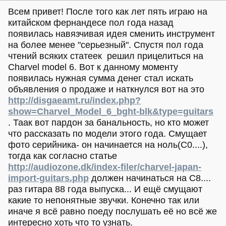
Всем привет! После того как лет пять играю на
китайском фернандесе пол года назад
появилась навязчивая идея сменить инструмент
на более менее "серьезный". Спустя пол года
чтений всяких статеек решил прицелиться на
Charvel model 6. Вот к данному моменту
появилась нужная сумма денег стал искать
объявления о продаже и наткнулся вот на это
http://disgaeamt.ru/index.php?
show=Charvel_Model_6_bght-blk&type=guitars
. Таак вот пардон за банальность, но кто может
что рассказать по модели этого года. Смущает
фото серийника- он начинается на ноль(С0....),
тогда как согласно статье
http://audiozone.dk/index-filer/charvel-japan-
import-guitars.php
должен начинаться на С8....
раз гитара 88 года выпуска... И ещё смущают
какие то непонятные звучки. Конечно так или
иначе я всё равно поеду послушать её но всё же
интересно хоть что то узнать.