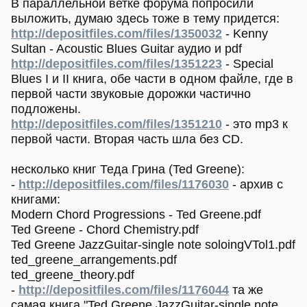
В параллельной ветке форума попросили
выложить, думаю здесь тоже в тему придется:
http://depositfiles.com/files/1350032
- Kenny
Sultan - Acoustic Blues Guitar аудио и pdf
http://depositfiles.com/files/1351223
- Special
Blues I и II книга, обе части в одном файле, где в
первой части звуковые дорожки частично
подложены.
http://depositfiles.com/files/1351210
- это mp3 к
первой части. Вторая часть шла без CD.
несколько книг Теда Грина (Ted Greene):
-
http://depositfiles.com/files/1176030
- архив с
книгами:
Modern Chord Progressions - Ted Greene.pdf
Ted Greene - Chord Chemistry.pdf
Ted Greene JazzGuitar-single note soloingVTol1.pdf
ted_greene_arrangements.pdf
ted_greene_theory.pdf
-
http://depositfiles.com/files/1176044
та же
самая книга "Ted Greene JazzGuitar-single note