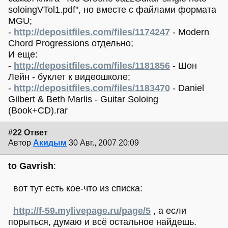
soloingVTol1.pdf", но вместе с файлами формата
MGU;
-
http://depositfiles.com/files/1174247
- Modern
Chord Progressions отдельно;
И еще:
-
http://depositfiles.com/files/1181856
- Шон
Лейн - буклет к видеошколе;
-
http://depositfiles.com/files/1183470
- Daniel
Gilbert & Beth Marlis - Guitar Soloing
(Book+CD).rar
#22 Ответ
Автор
Акидым
30 Авг., 2007 20:09
to Gavrish
:
вот тут есть кое-что из списка:
http://f-59.mylivepage.ru/page/5
, а если
порыться, думаю и всё остальное найдешь.