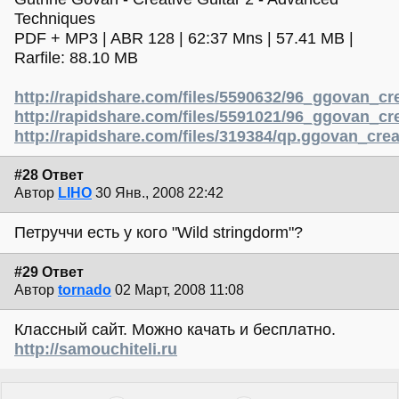
Techniques
PDF + MP3 | ABR 128 | 62:37 Mns | 57.41 MB |
Rarfile: 88.10 MB
http://rapidshare.com/files/5590632/96_ggovan_cre
http://rapidshare.com/files/5591021/96_ggovan_cre
http://rapidshare.com/files/319384/qp.ggovan_crea
#28 Ответ
Автор
LIHO
30 Янв., 2008 22:42
Петруччи есть у кого "Wild stringdorm"?
#29 Ответ
Автор
tornado
02 Март, 2008 11:08
Классный сайт. Можно качать и бесплатно.
http://samouchiteli.ru