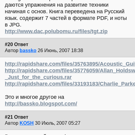
даются упражнения на развитие техники
начиная с основ. Книга переведена на Русский
язык. содержит 7 частей в формате PDF, и ноты
в JPG.
http://www.dac.polubomu.ru/files/tgt.zip
#20 Ответ
Автор
bassko
26 Июнь, 2007 18:38
http://rapidshare.com/files/35763895/Acoustic_Gui
http://rapidshare.com/files/35776059/Allan_Holdsw
_Just_for_the_curious.rar
http://rapidshare.com/files/33193183/Charlie_Par
Это и многое другое на
http://bassko.blogspot.com/
#21 Ответ
Автор
KOSH
30 Июль, 2007 05:27