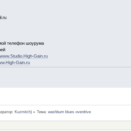
.ru
ямой телефон шоурума
рей
www.Studio.High-Gain.ru
w.High-Gain.ru
ератор:
Kuzmitch
) »
Тема:
washburn blues overdrive