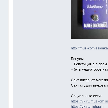
http://muz-komissionk
Бонусы:
+ Репетиция в любом т
+ 5-ть медиаторов на 
Сайт интернет магази
Сайт студии звукозап
Социальные сети:
https://vk.ru/muzkomis
https://vk.ru/highgain