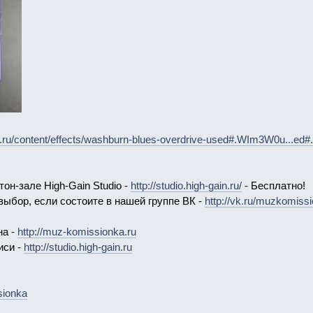
a.ru/content/effects/washburn-blues-overdrive-used#.WIm3W0u...
он-зале High-Gain Studio -
http://studio.high-gain.ru/
- Бесплатно!
выбор, если состоите в нашей группе ВК -
http://vk.ru/muzkomiss
на -
http://muz-komissionka.ru
иси -
http://studio.high-gain.ru
sionka