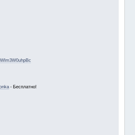
ed#.WIm3W0uhpBc
ionka
- Бесплатно!