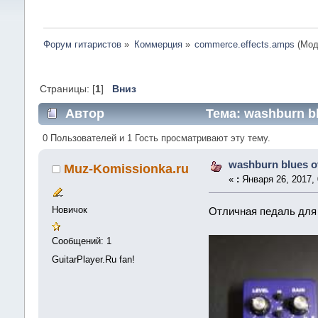
Форум гитаристов
»
Коммерция
»
commerce.effects.amps
(Мод
Страницы: [
1
]
Вниз
Автор
Тема: washburn bl
0 Пользователей и 1 Гость просматривают эту тему.
washburn blues o
Muz-Komissionka.ru
«
:
Января 26, 2017, 
Новичок
Отличная педаль для 
Сообщений: 1
GuitarPlayer.Ru fan!