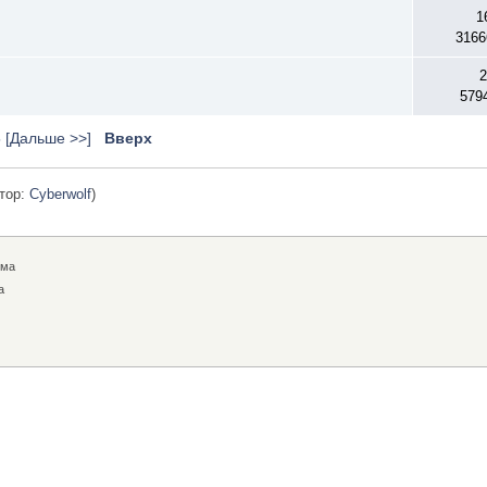
1
3166
2
579
5
[Дальше >>]
Вверх
тор:
Cyberwolf
)
ема
а