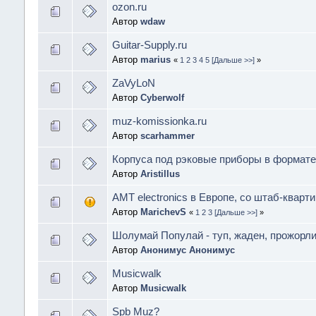
ozon.ru
Автор
wdaw
Guitar-Supply.ru
Автор
marius
«
1
2
3
4
5
[Дальше >>]
»
ZaVyLoN
Автор
Cyberwolf
muz-komissionka.ru
Автор
scarhammer
Корпуса под рэковые приборы в формате
Автор
Aristillus
AMT electronics в Европе, со штаб-квартир
Автор
MarichevS
«
1
2
3
[Дальше >>]
»
Шолумай Популай - туп, жаден, прожорли
Автор
Анонимус Анонимус
Musicwalk
Автор
Musicwalk
Spb Muz?