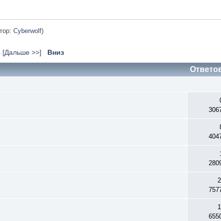
тор:
Cyberwolf
)
5
[Дальше >>]
Вниз
Ответо
306
404
280
2
757
1
655