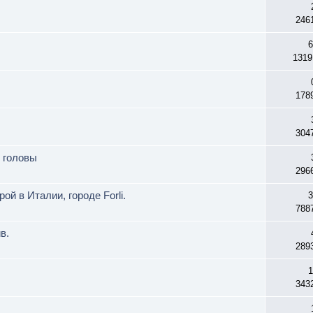
246
6
1319
178
304
 головы
296
ой в Италии, городе Forli.
3
788
в.
289
1
343