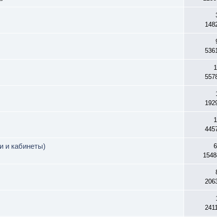
148
536
1
557
192
1
445
ли и кабинеты)
6
1548
206
241