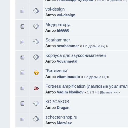
vol-design
Автор
vol-design
Модератору...
Автор
tik6660
Scarhammer
Автор
scarhammer
«
1
2
[Дальше >>]
»
Корпуса для звукоснимателей
Автор
Vovanmetal
"Витамины"
Автор
vitaminaudio
«
1
2
[Дальше >>]
»
Fortress amplification (ламповые усилите
Автор
Vadim Novikov
«
1
2
3
4
5
[Дальше >>]
»
КОРСАКОВ
Автор
Dragan
schecter-shop.ru
Автор
Mors1ex