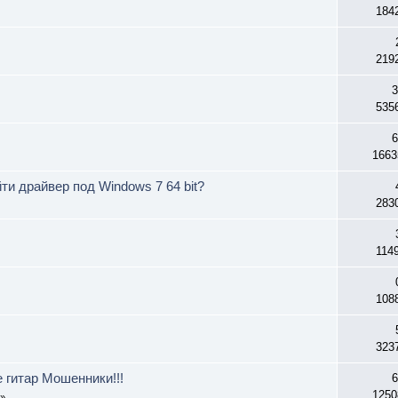
184
219
3
535
6
1663
ти драйвер под Windows 7 64 bit?
283
114
108
323
 гитар Мошенники!!!
6
1250
»