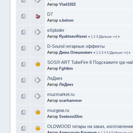
Автор
Vlad1022
D7
Автор
v.belom
eXploder
Автор
RyabtsevAlexei
«
1
2
3
[Дальше >>]
»
D-Sound гитарные эффекты
Автор
Дима Олешкевич
«
1
2
3
4
5
[Дальше >>]
»
SOS!!! ART TubeFire 8 Подскажите где най
Автор
Fghtkm
ЛяДиез
Автор
ЛяДиез
muzmarket.ru
Автор
scarhammer
muzgear.ru
Автор
SvetovoiDim
OLDWOOD гитары на заказ, изготовление
Автор
Александр Кучеров
«
1
2
3
4
5
[Дальше >>]