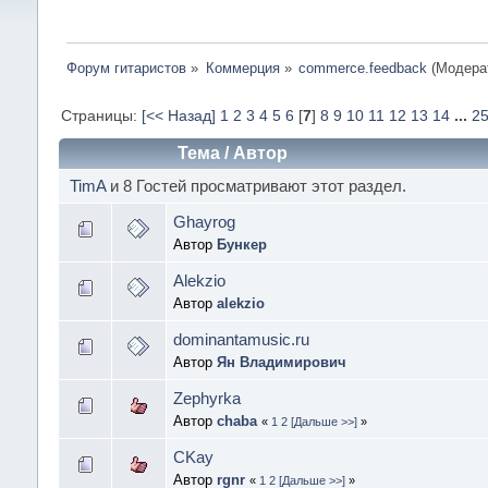
Форум гитаристов
»
Коммерция
»
commerce.feedback
(Модера
Страницы:
[<< Назад]
1
2
3
4
5
6
[
7
]
8
9
10
11
12
13
14
...
2
Тема
/
Автор
TimA
и 8 Гостей просматривают этот раздел.
Ghayrog
Автор
Бункер
Alekzio
Автор
alekzio
dominantamusic.ru
Автор
Ян Владимирович
Zephyrka
Автор
chaba
«
1
2
[Дальше >>]
»
CKay
Автор
rgnr
«
1
2
[Дальше >>]
»