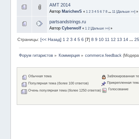
AMT 2014
Автор
MarichevS
«
1
2
3
4
5
6
7
8
...
11
[Дальше >>]
»
partsandstrings.ru
Автор
Cyberwolf
«
1
2
[Дальше >>]
»
Страницы:
[<< Назад]
1
2
3
4
5
6
[
7
]
8
9
10
11
12
13
14
...
2
Форум гитаристов
»
Коммерция
»
commerce.feedback
(Модера
Обычная тема
Заблокированная т
Прикрепленная тем
Популярная тема (более 100 ответов)
Голосование
Очень популярная тема (более 1250 ответов)