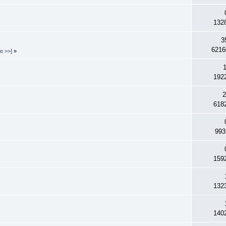
132
3
6216
е >>]
»
192
2
618
993
159
132
140