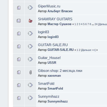
GiperMusic.ru
Автор
Альберт Власин
SHAMRAY GUITARS
Автор
Мастер Сушков
«
1
2
3
4
5
6
7
8
...
24
[Дальш
login83
Автор
login83
GUITAR-SALE.RU
Автор
GUITAR-SALE.RU
«
1
2
[Дальше >>]
»
Guitar_House!
Автор
USSR
Gibson shop: 2 месяца лжи
Автор
xaosman
SmartFold
Автор
SmartFold
Sunnymihazz
Автор
Sunnymihazz