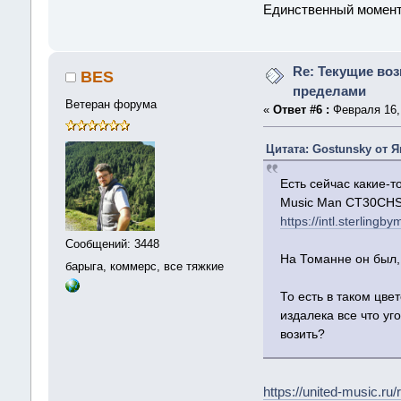
Единственный момент-
Re: Текущие воз
BES
пределами
Ветеран форума
«
Ответ #6 :
Февраля 16, 
Цитата: Gostunsky от Ян
Есть сейчас какие-
Music Man CT30CHSS
https://intl.sterlin
Сообщений: 3448
На Томанне он был, 
барыга, коммерс, все тяжкие
То есть в таком цве
издалека все что уг
возить?
https://united-music.ru/