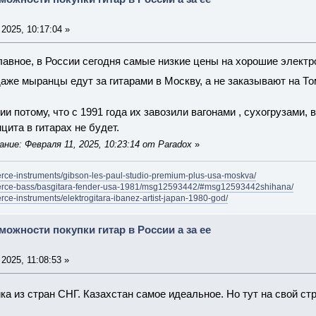
2025, 10:17:04 »
лавное, в России сегодня самые низкие цены на хорошие элект
аже мыранцы едут за гитарами в Москву, а не заказывают на Т
сии потому, что с 1991 года их завозили вагонами , сухогрузами
цита в гитарах не будет.
ние: Февраля 11, 2025, 10:23:14 от Paradox
»
merce-instruments/gibson-les-paul-studio-premium-plus-usa-moskva/
mmerce-bass/basgitara-fender-usa-1981/msg12593442/#msg12593442shihana/
erce-instruments/elektrogitara-ibanez-artist-japan-1980-god/
можности покупки гитар в России а за ее
2025, 11:08:53 »
а из стран СНГ. Казахстан самое идеальное. Но тут на свой стра