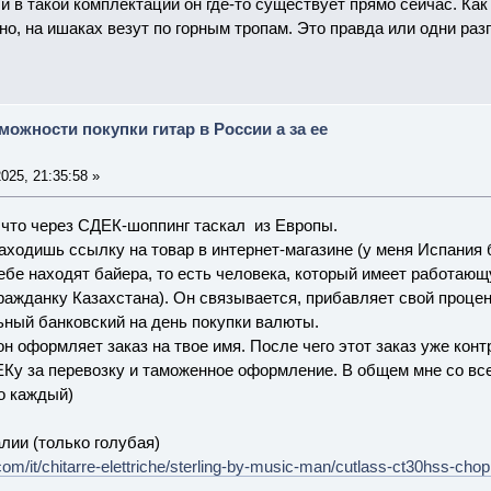
 и в такой комплектации он где-то существует прямо сейчас. Ка
дно, на ишаках везут по горным тропам. Это правда или одни ра
можности покупки гитар в России а за ее
025, 21:35:58 »
 что через СДЕК-шоппинг таскал из Европы.
находишь ссылку на товар в интернет-магазине (у меня Испания 
ебе находят байера, то есть человека, который имеет работающ
ражданку Казахстана). Он связывается, прибавляет свой процент
ный банковский на день покупки валюты.
он оформляет заказ на твое имя. После чего этот заказ уже кон
Ку за перевозку и таможенное оформление. В общем мне со вс
о каждый)
лии (только голубая)
m/it/chitarre-elettriche/sterling-by-music-man/cutlass-ct30hss-chop