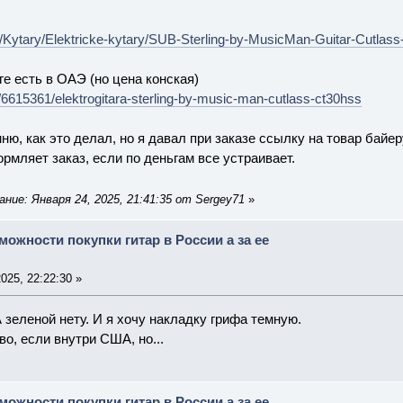
z/Kytary/Elektricke-kytary/SUB-Sterling-by-MusicMan-Guitar-Cutl
ге есть в ОАЭ (но цена конская)
/6615361/elektrogitara-sterling-by-music-man-cutlass-ct30hss
ню, как это делал, но я давал при заказе ссылку на товар байе
рмляет заказ, если по деньгам все устраивает.
ние: Января 24, 2025, 21:41:35 от Sergey71
»
можности покупки гитар в России а за ее
025, 22:22:30 »
А зеленой нету. И я хочу накладку грифа темную.
во, если внутри США, но...
можности покупки гитар в России а за ее