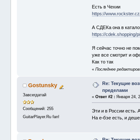
Есть в Чехии
https://www.rockster.c
А СДЕКа она в катало
https://cdek.shopping/p
Я сейчас точно не пом
уже все смотрит и офо
Как то так
«
Последнее редактирова
Re: Текущие воз
Gostunsky
пределами
Завсегдатай
«
Ответ #2 :
Января 24, 2
Сообщений: 255
Эти и в России есть. 
GuitarPlayer.Ru fan!
На е-бэе есть, и деше
Re: Текущие воз