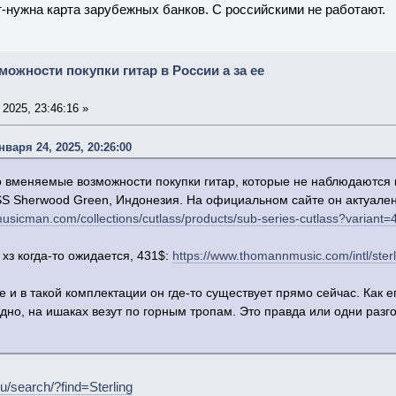
нужна карта зарубежных банков. С российскими не работают.
можности покупки гитар в России а за ее
2025, 23:46:16 »
варя 24, 2025, 20:26:00
то вменяемые возможности покупки гитар, которые не наблюдаются 
 Sherwood Green, Индонезия. На официальном сайте он актуален
gbymusicman.com/collections/cutlass/products/sub-series-cutlass?varia
хз когда-то ожидается, 431$:
https://www.thomannmusic.com/intl/s
те и в такой комплектации он где-то существует прямо сейчас. Как 
одно, на ишаках везут по горным тропам. Это правда или одни раз
ru/search/?find=Sterling