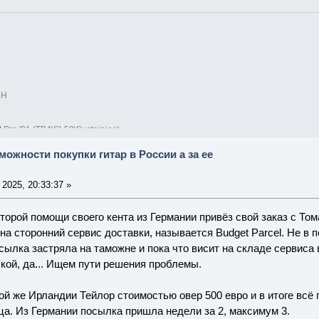
5H
t Pro '91 (TB4\SL59\Sustainiac)
можности покупки гитар в России а за ее
2025, 20:33:37 »
торой помощи своего кента из Германии привёз свой заказ с Том
 на сторонний сервис доставки, называется Budget Parcel. Не в
сылка застряла на таможне и пока что висит на складе сервиса 
кой, да... Ищем пути решения проблемы.
той же Ирландии Тейлор стоимостью овер 500 евро и в итоге всё
а. Из Германии посылка пришла недели за 2, максимум 3.