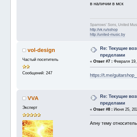
в наличии в мск
Sparrows’ Sons, United Mus
http://vk.ru/sshop
http://united-music.by
Re: Текущие воз
vol-design
пределами
Частый посетитель
«
Ответ #7 :
Февраля 19, 
Сообщений: 247
https://t.me/guitarshop_
Re: Текущие воз
VVA
пределами
Эксперт
«
Ответ #8 :
Июня 25, 202
Апну тему относительн