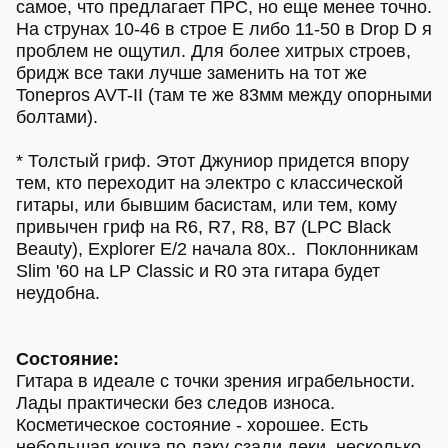
самое, что предлагает ПРС, но еще менее точно.
На струнах 10-46 в строе E либо 11-50 в Drop D я
проблем не ощутил. Для более хитрых строев,
бридж все таки лучше заменить на тот же
Tonepros AVT-II (там те же 83мм между опорными
болтами).
* Толстый гриф. Этот Джуниор придется впору
тем, кто переходит на электро с классической
гитары, или бывшим басистам, или тем, кому
привычен гриф на R6, R7, R8, B7 (LPC Black
Beauty), Explorer E/2 начала 80х.. Поклонникам
Slim '60 на LP Classic и R0 эта гитара будет
неудобна.
Состояние:
Гитара в идеале с точки зрения играбельности.
Лады практически без следов износа.
Косметическое состояние - хорошее. Есть
небольшая коцка по лаку сзади деки, несколько