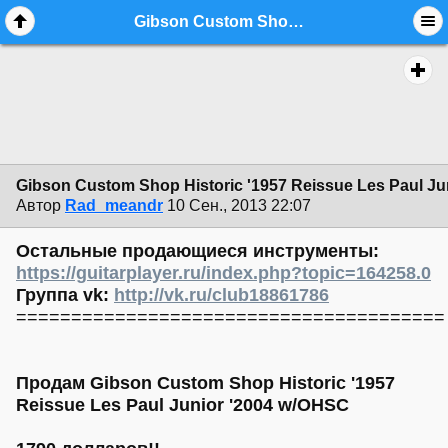
Gibson Custom Shop Historic '1957 Reissue Les Paul Junior '2004 (Москва) - commerce.instruments - Форум гитаристов
Gibson Custom Shop Historic '1957 Reissue Les Paul Ju
Автор
Rad_meandr
10 Сен., 2013 22:07
Остальные продающиеся инструменты:
https://guitarplayer.ru/index.php?topic=164258.0
Группа vk:
http://vk.ru/club18861786
=======================================
Продам Gibson Custom Shop Historic '1957
Reissue Les Paul Junior '2004 w/OHSC