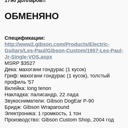
1790 долларов!!
ОБМЕНЯНО
Спецификации:
http://www2.gibson.com/Products/Electric-
Guitars/Les-Paul/Gibson-Custom/1957-Les-Paul-
Jr-Single-VOS.aspx
MSRP $3527
Дека: махогани гондурас (1 кусок)
Гриф: махогани гондурас (1 кусок), толстый
профиль '57
Вклейка: long tenon
Накладка: палисандр, 22 лада
Звукосниматели: Gibson DogEar P-90
Бридж: Gibson Wraparound
Электроника: 1 громкость, 1 тон
Производство: Gibson Custom Shop, 2004 год