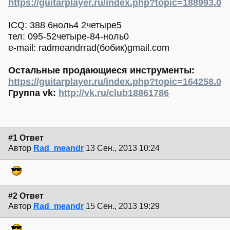
https://guitarplayer.ru/index.php?topic=188993.0
ICQ: 388 6ноль4 2четыре5
тел: 095-52четыре-84-ноль0
e-mail: radmeandrrad(бобик)gmail.com
Остальные продающиеся инструменты:
https://guitarplayer.ru/index.php?topic=164258.0
Группа vk:
http://vk.ru/club18861786
#1 Ответ
Автор
Rad_meandr
13 Сен., 2013 10:24
#2 Ответ
Автор
Rad_meandr
15 Сен., 2013 19:29