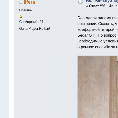
Re: Фан-клуб Tay
lifera
«
Ответ #96 :
Июня 1
Новичок
Благодаря одному оче
Сообщений: 24
состоянии. Сказать, ч
GuitarPlayer.Ru fan!
комфортной гитарой п
Sedar GT). Но вопрос 
необходимые условия 
огромное спасибо за 