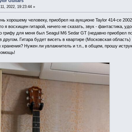
lor Guitars
1, 2022, 19:23:44 »
нь хорошему человеку, приобрел на аукционе Taylor 414-ce 2002
то я восхищен гитарой, ничего не сказать, звук - фантастика, у
о грифу для меня был Seagul M6 Sedar GT (недавно приобрел по
в другом. Гитара будет висеть в квартире (Московская область)
хранения? Нужен ли увлажнитель и т.п., в общем, прошу иструк
помощь!