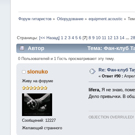
Форум гитаристов
»
Оборудование
»
equipment.acoustic
»
Тем
Страницы:
[<< Назад]
1
2
3
4
5
6
[
7
]
8
9
10
11
12
13
14
...
2
Автор
Тема: Фан-клуб Ta
0 Пользователей и 1 Гость просматривают эту тему.
Re: Фан-клуб Tay
slonuko
«
Ответ #90 :
Апреля
Живу на форуме
lifera,
Я не знаю, поме
Дело привычки. В общ
OBJECTION OVERRULED!
Сообщений: 12227
Желающий странного