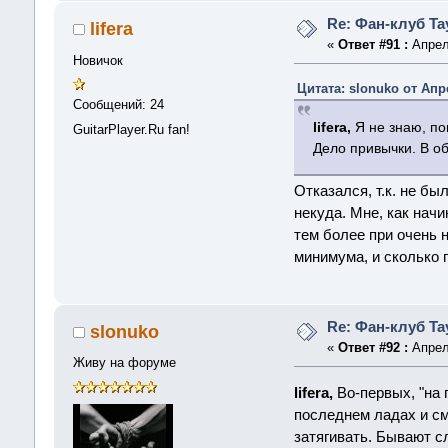
Re: Фан-клуб Tay
lifera
«
Ответ #91 :
Апреля
Новичок
Цитата: slonuko от Апре
Сообщений: 24
lifera,
Я не знаю, по
GuitarPlayer.Ru fan!
Дело привычки. В об
Отказался, т.к. не бы
некуда. Мне, как начи
тем более при очень н
минимума, и сколько 
Re: Фан-клуб Tay
slonuko
«
Ответ #92 :
Апреля
Живу на форуме
lifera,
Во-первых, "на 
последнем ладах и см
затягивать. Бывают с