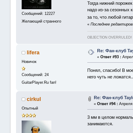
Тогда нижний порожек
надо из-за сезонных 
Сообщений: 12227
за то, что любой гит
Желающий странного
«
Последнее редактирован
OBJECTION OVERRULED!
Re: Фан-клуб Tay
lifera
«
Ответ #93 :
Апреля
Новичок
Понял, спасибо! В мо
Сообщений: 24
него чуть не ложатся..
GuitarPlayer.Ru fan!
Re: Фан-клуб Tayl
cirkul
«
Ответ #94 :
Апреля 
Опытный
3 мм в целом нормаль
занимаются.