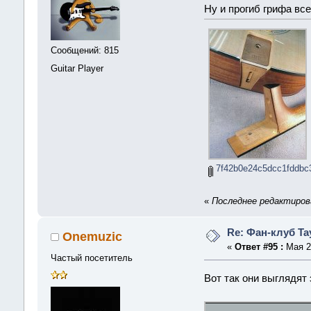
Ну и прогиб грифа все
Сообщений: 815
Guitar Player
7f42b0e24c5dcc1fddbc32
«
Последнее редактирован
Re: Фан-клуб Tay
Onemuzic
«
Ответ #95 :
Мая 26
Частый посетитель
Вот так они выглядят