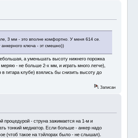
е, 3 мм - это вполне комфортно. У меня 614 ce.
 анкерного ключа - эт смешно))
ь небольшая, а уменьшать высоту нижнего порожка
меряю - не больше 2-х мм, и играть много легче),
 в гитара клубе) взялись бы снизить высоту до
Записан
й процедурой - струна зажимается на 1-м и
ать тонкий медиатор. Если больше - анкер надо
ое (чтоб такое на тэйлорах было - не слышал).