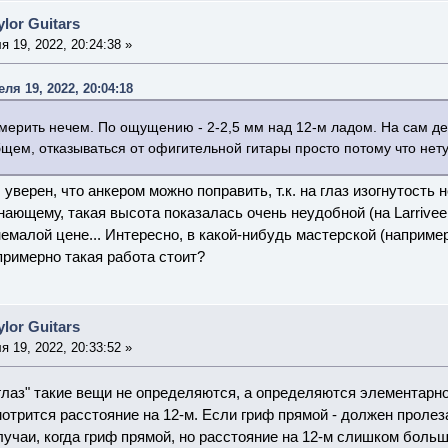
lor Guitars
 19, 2022, 20:24:38 »
ля 19, 2022, 20:04:18
мерить нечем. По ощущению - 2-2,5 мм над 12-м ладом. На сам дел
щем, отказываться от офигительной гитары просто потому что нету
л уверен, что анкером можно поправить, т.к. на глаз изогнутост
нающему, такая высота показалась очень неудобной (на Larrivee 
емалой цене... Интересно, в какой-нибудь мастерской (например
примерно такая работа стоит?
lor Guitars
 19, 2022, 20:33:52 »
глаз" такие вещи не определяются, а определяются элементарно
отрится расстояние на 12-м. Если гриф прямой - должен пролез
лучаи, когда гриф прямой, но расстояние на 12-м слишком больш