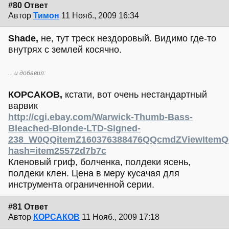
#80 Ответ
Автор
Тимон
11 Нояб., 2009 16:34
Shade,
не, тут треск нездоровый. Видимо где-то
внутрях с землей косячно.
... и добавил:
КОРСАКОВ,
кстати, вот очень нестандартный
варвик
http://cgi.ebay.com/Warwick-Thumb-Bass-
Bleached-Blonde-LTD-Signed-
238_W0QQitemZ160376388476QQcmdZViewItemQQ
hash=item25572d7b7c
Кленовый гриф, болченка, полдеки ясень,
полдеки клен. Цена в меру кусачая для
инструмента ограниченной серии.
#81 Ответ
Автор
КОРСАКОВ
11 Нояб., 2009 17:18