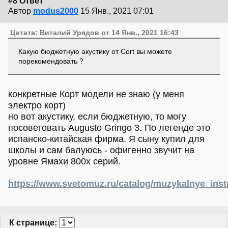
#8 Ответ
Автор
modus2000
15 Янв., 2021 07:01
Цитата: Виталий Урядов от 14 Янв., 2021 16:43
Какую бюджетную акустику от Cort вы можете
порекомендовать ?
конкретные Корт модели не знаю (у меня
электро корт)
но вот акустику, если бюджетную, то могу
посоветовать Augusto Gringo 3. По легенде это
испанско-китайская фирма. Я сыну купил для
школы и сам балуюсь - офигенно звучит на
уровне Ямахи 800х серий.
https://www.svetomuz.ru/catalog/muzykalnye_instr
К странице
: