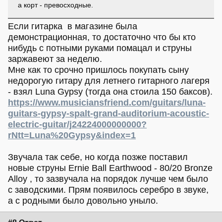
а корт - превосходные.
Если гитарка в магазине была
демонстрационная, то достаточно что бы кто
нибудь с потными руками помацал и струны
заржавеют за неделю.
Мне как то срочно пришлось покупать сыну
недорогую гитару для летнего гитарного лагеря
- взял Luna Gypsy (тогда она стоила 150 баксов).
https://www.musiciansfriend.com/guitars/luna-
guitars-gypsy-spalt-grand-auditorium-acoustic-
electric-guitar/j24224000000000?
rNtt=Luna%20Gypsy&index=1
Звучала так себе, но когда позже поставил
новые струны Ernie Ball Earthwood - 80/20 Bronze
Alloy , то зазвучала на порядок лучше чем было
с заводскими. Прям появилось серебро в звуке,
а с родными было довольно уныло.