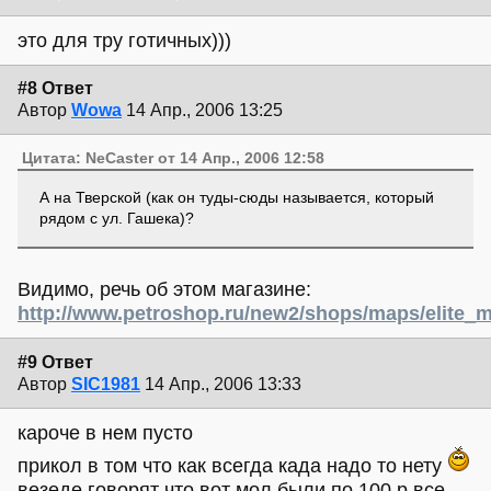
это для тру готичных)))
#8 Ответ
Автор
Wowa
14 Апр., 2006 13:25
Цитата: NeCaster от 14 Апр., 2006 12:58
А на Тверской (как он туды-сюды называется, который
рядом с ул. Гашека)?
Видимо, речь об этом магазине:
http://www.petroshop.ru/new2/shops/maps/elite_
#9 Ответ
Автор
SIC1981
14 Апр., 2006 13:33
кароче в нем пусто
прикол в том что как всегда када надо то нету
везеде говорят что вот мол были по 100 р все