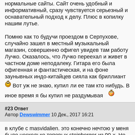
нормальные сайты. Сайт очень удобный и
информативный, сразу чувствуется серьезный и
оснавательный подход к делу. Плюс в копилку
нашим лутье.
Помню как то будучи проездом в Серпухове,
случайно зашел в местный музыкальный
магазин, совершенно офигел увидев там работу
Лучко. Оказалось, что Лучко переехал и живет в
частном доме неподалеку. Гитара его была
офигенная и фантастическая, и на фоне
заунывных индо-китайцев сияла как бриллиант
Вот уж не знаю, купил ли ее там кто нибудь. В
иное время я бы купил не раздумывая
#23 Ответ
Автор
Dewswimmer
10 Дек., 2017 16:21
в клубе с masvidalien. это конечно нечтою у меня
было несколько топовых steinberger из 90-х. Но