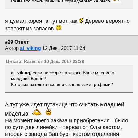
Разве что ольхи раньше в страндбергах не было
я думал корея, а тут вот как
Дерево вероятно
завозят из запасов
#29 Ответ
Автор
al_viking
12 Дек., 2017 11:34
Цитата: Raziel от 10 Дек., 2017 23:38
al_viking,
если не секрет, а каково Ваше мнение о
младших Boden?
Которые из ольхи-ясеня и с кленовыми грифами?
А тут уже идёт путаница что считать младшей
моделью
На момент моего заказа и приобретения - было
по сути две линейки - первая от Олы кастом,
вторая с завода Вашбурн кастом отделения.