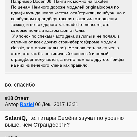
Например Boden J8. Найти их можно на rakuten
По ценам Немного дороже моделей original(корея по
идее)и чуть дешевле кастом юса(стрикли, вошбурн, но с
вошбурном страндберг говорят закончил отношения
также), и не так дорого как made-to-measure, это
которые полный кастом шоп от Олы.
У японок по спекам часто дека из липы и не полая, в
отличие от всех других страндбергов(кроме модели
classic, там ольха цельная). Не знаю есть ли смысл в
этом, это как бы не типичный ясеневый и полый
страндберг получается, а нечто немного другое. Грифы
на них из печеного клена как правило.
во, спасибо
#18 Ответ
Автор
Raziel
06 Дек., 2017 13:31
SataniQ,
т.е. гитары Семёна звучат по уровню
выше, чем Страндберги?