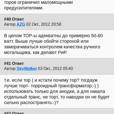
торов ограничил маломощными
предусилителями.
#40 Ответ
Автор
AZG
02 Окт., 2012 20:58
В целом ТОР-ы адекватны до примерно 50-60
ватт. Выше лучше обойти стороной или
заморачиваться контролем качества ручного
мотальщика, как делают РиР.
#41 Ответ
Автор
SkyWalker
03 Окт., 2012 05:40
т.е. если тор ( и кстати почему тор? тогдауж
лучше торт- торроидный трансформатор;-) )
использовать только для анодки, а для накала
отдельный транс, не торт, то наводки он не будет
сильно распостранять:-)?
#42 Ответ